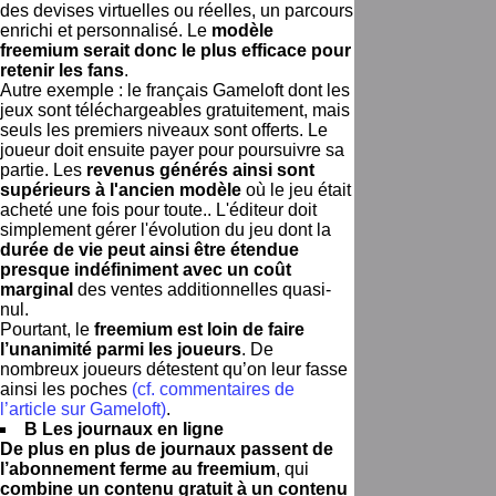
des devises virtuelles ou réelles, un parcours
enrichi et personnalisé. Le
modèle
freemium serait donc le plus efficace pour
retenir les fans
.
Autre exemple : le français Gameloft dont les
jeux sont téléchargeables gratuitement, mais
seuls les premiers niveaux sont offerts. Le
joueur doit ensuite payer pour poursuivre sa
partie. Les
revenus générés ainsi sont
supérieurs à l'ancien modèle
où le jeu était
acheté une fois pour toute.. L'éditeur doit
simplement gérer l'évolution du jeu dont la
durée de vie peut ainsi être étendue
presque indéfiniment avec un coût
marginal
des ventes additionnelles quasi-
nul.
Pourtant, le
freemium est loin de faire
l’unanimité parmi les joueurs
. De
nombreux joueurs détestent qu’on leur fasse
ainsi les poches
(cf. commentaires de
l’article sur Gameloft)
.
B Les journaux en ligne
De plus en plus de journaux passent de
l’abonnement ferme au freemium
, qui
combine un contenu gratuit à un contenu