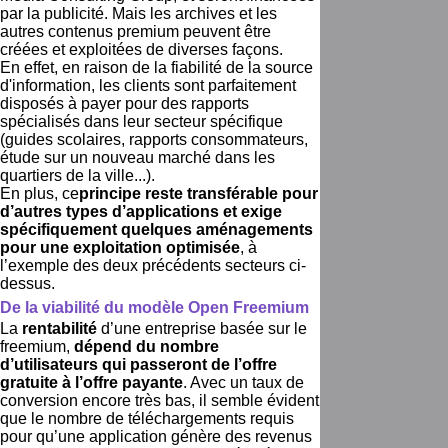
par la publicité. Mais les archives et les
autres contenus premium peuvent être
créées et exploitées de diverses façons.
En effet, en raison de la fiabilité de la source
d'information, les clients sont parfaitement
disposés à payer pour des rapports
spécialisés dans leur secteur spécifique
(guides scolaires, rapports consommateurs,
étude sur un nouveau marché dans les
quartiers de la ville...).
En plus, ce
principe reste transférable pour
d’autres types d’applications et exige
spécifiquement quelques aménagements
pour une exploitation optimisée
, à
l’exemple des deux précédents secteurs ci-
dessus.
De la viabilité du modèle Open Freemium
La
rentabilité
d’une entreprise basée sur le
freemium,
dépend du nombre
d’utilisateurs qui passeront de l’offre
gratuite à l’offre payante
. Avec un taux de
conversion encore très bas, il semble évident
que le nombre de téléchargements requis
pour qu’une application génère des revenus