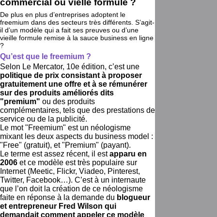
commercial ou vielle formule ?
De plus en plus d’entreprises adoptent le
freemium dans des secteurs très différents. S’agit-
il d’un modèle qui a fait ses preuves ou d’une
vieille formule remise à la sauce business en ligne
?
Qu’est que le freemium ?
Selon Le Mercator, 10e édition, c’est une
politique de prix consistant à proposer
gratuitement une offre et à se rémunérer
sur des produits améliorés dits
"premium"
ou des produits
complémentaires, tels que des prestations de
service ou de la publicité.
Le mot "Freemium" est un néologisme
mixant les deux aspects du business model :
"Free" (gratuit), et "Premium" (payant).
Le terme est assez récent, il est
apparu en
2006
et ce modèle est très populaire sur
Internet (Meetic, Flickr, Viadeo, Pinterest,
Twitter, Facebook…). C’est à un internaute
que l’on doit la création de ce néologisme
faite en réponse à la demande du
blogueur
et entrepreneur Fred Wilson qui
demandait comment appeler ce modèle