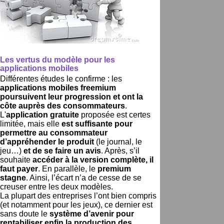
Les vertus du modèle pour les
applications mobiles
Différentes études le confirme : les
applications mobiles freemium
poursuivent leur progression et ont la
côte auprès des consommateurs
.
L'
application gratuite
proposée est certes
limitée, mais elle
est suffisante pour
permettre au consommateur
d’appréhender le produit
(le journal, le
jeu…)
et de se faire un avis
. Après, s’il
souhaite
accéder à la version complète, il
faut payer
. En parallèle, le
premium
stagne
. Ainsi, l’écart n’a de cesse de se
creuser entre les deux modèles.
La plupart des entreprises l’ont bien compris
(et notamment pour les jeux), ce dernier est
sans doute le
système d’avenir pour
rentabiliser enfin la production des