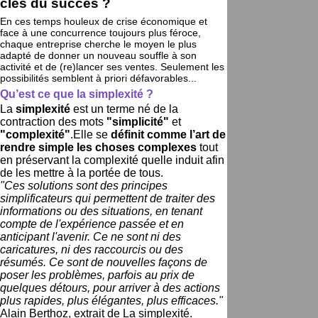
clés du succès ?
En ces temps houleux de crise économique et
face à une concurrence toujours plus féroce,
chaque entreprise cherche le moyen le plus
adapté de donner un nouveau souffle à son
activité et de (re)lancer ses ventes. Seulement les
possibilités semblent à priori défavorables...
Qu’est ce que la simplexité ?
La
simplexité
est un terme né de la
contraction des mots
"simplicité"
et
"complexité"
.Elle se
définit comme l’art de
rendre simple les choses complexes
tout
en préservant la complexité quelle induit afin
de les mettre à la portée de tous.
"Ces solutions sont des principes
simplificateurs qui permettent de traiter des
informations ou des situations, en tenant
compte de l'expérience passée et en
anticipant l'avenir. Ce ne sont ni des
caricatures, ni des raccourcis ou des
résumés. Ce sont de nouvelles façons de
poser les problèmes, parfois au prix de
quelques détours, pour arriver à des actions
plus rapides, plus élégantes, plus efficaces."
Alain Berthoz, extrait de La simplexité.