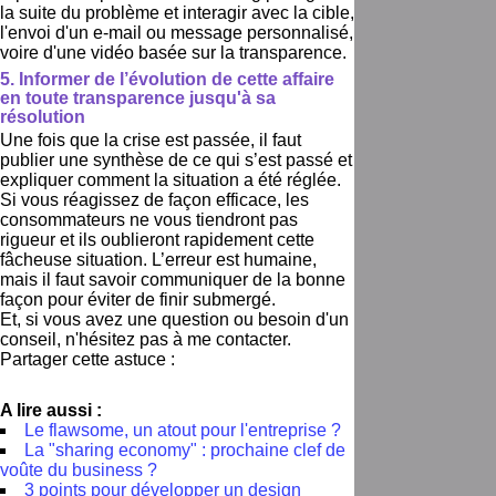
la suite du problème et interagir avec la cible,
l'envoi d'un e-mail ou message personnalisé,
voire d'une vidéo basée sur la transparence.
5. Informer de l’évolution de cette affaire
en toute transparence jusqu'à sa
résolution
Une fois que la crise est passée, il faut
publier une synthèse de ce qui s’est passé et
expliquer comment la situation a été réglée.
Si vous réagissez de façon efficace, les
consommateurs ne vous tiendront pas
rigueur et ils oublieront rapidement cette
fâcheuse situation. L’erreur est humaine,
mais il faut savoir communiquer de la bonne
façon pour éviter de finir submergé.
Et, si vous avez une question ou besoin d'un
conseil, n'hésitez pas à me contacter.
Partager cette astuce :
A lire aussi :
Le flawsome, un atout pour l'entreprise ?
La "sharing economy" : prochaine clef de
voûte du business ?
3 points pour développer un design